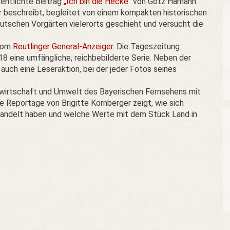
fentlichte Beitrag
„Ich bin die Hecke“
von Götz Hamann
r beschreibt, begleitet von einem kompakten historischen
eutschen Vorgärten vielerorts geschieht und versucht die
 vom
Reutlinger General-Anzeiger
. Die Tageszeitung
8 eine umfängliche, reichbebilderte Serie. Neben der
auch eine Leseraktion, bei der jeder Fotos seines
ndwirtschaft und Umwelt des Bayerischen Fernsehens mit
e Reportage von Brigitte Kornberger zeigt, wie sich
wandelt haben und welche Werte mit dem Stück Land in