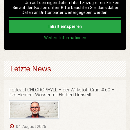
Player
. Um auf den eigentlichen Inhalt zuzugreifen, klicken
Sie auf den Button unten. Bitte beachten Sie, dass dabei
Daten an Drittanbieter weitergegeben werden.
Inhalt entsperren
Weitere Informationen
'
'
Letzte News
Podcast CHLOROPHYLL – der Wirkstoff Grün: # 60 –
Das Element Wasser mit Herbert Dreiseitl
04. August 2026