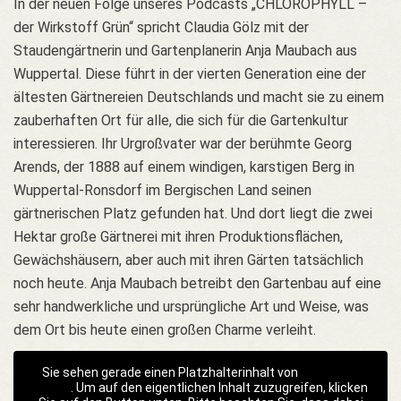
In der neuen Folge unseres Podcasts „CHLOROPHYLL –
der Wirkstoff Grün“ spricht Claudia Gölz mit der
Staudengärtnerin und Gartenplanerin Anja Maubach aus
Wuppertal. Diese führt in der vierten Generation eine der
ältesten Gärtnereien Deutschlands und macht sie zu einem
zauberhaften Ort für alle, die sich für die Gartenkultur
interessieren. Ihr Urgroßvater war der berühmte Georg
Arends, der 1888 auf einem windigen, karstigen Berg in
Wuppertal-Ronsdorf im Bergischen Land seinen
gärtnerischen Platz gefunden hat. Und dort liegt die zwei
Hektar große Gärtnerei mit ihren Produktionsflächen,
Gewächshäusern, aber auch mit ihren Gärten tatsächlich
noch heute. Anja Maubach betreibt den Gartenbau auf eine
sehr handwerkliche und ursprüngliche Art und Weise, was
dem Ort bis heute einen großen Charme verleiht.
Sie sehen gerade einen Platzhalterinhalt von
Lets Cast
Player
. Um auf den eigentlichen Inhalt zuzugreifen, klicken