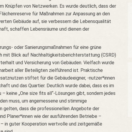
m Knüpfen von Netzwerken. Es wurde deutlich, dass der
Flächenreserve für Maßnahmen zur Anpassung an den
erten Gebäude auf, sie verbessern die Lebensqualität
haft, schaffen Lebensräume und dienen der
ierungs- oder Sanierungsmaßnahmen für eine grüne
 mit Blick auf Nachhaltigkeitsberichterstattung (CSRD)
rterhalt und Versicherung von Gebäuden. Vielfach wurde
beit aller Beteiligten zielführend ist. Praktische
satznutzen stiftet für die Gebäudeeigner, -nutzer*innen
haft und das Quartier. Deutlich wurde dabei, dass es im
 keine „One size fits all“-Lösungen gibt, sondern jedes
erden muss, um angemessene und stimmige
n gelten, dass die professionellen Angebote der
und Planer*innen wie der ausführenden Betriebe –
– in guter Kooperation wertvolle und zeitgemäße
e sind.