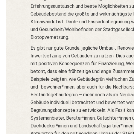
Erfahrungsaustausch und beste Möglichkeiten zu
Gebäudebestand die größte und wirkmächtigste 
Klimawandel ist. Dach- und Fassadenbegrünung w
und Gesundheit/Wohlbefinden der Stadtgesellsc
Biotopvernetzung.
Es gibt nur gute Gründe, jegliche Umbau-, Renov
Inwertsetzung von Gebäuden zu nutzen. Dies auch
mit positiven Konsequenzen für Finanzierung, We
betont, dass eine frühzeitige und enge Zusammenar
Beispiele zeigten, wie Gebäudegrün vielfachen Zu
und -bewohner*innen, aber auch für die Nachbarsc
Bestandsgebäudegrün – mehr noch als im Neubau –
Gebäude individuell betrachtet und bewertet w
Begrünungskonzepte zu entwickeln. Als Fazit kan
Systemanbieter, Berater*innen, Gutachter*innen 
Dachdecker*innen und Landschaftsgärtner*innen 
Antworten für den notwendigen Umbau der Städt